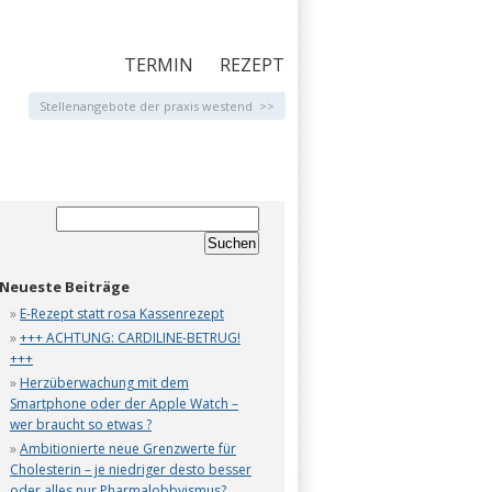
TERMIN
REZEPT
KONTAKT
Stellenangebote der praxis westend >>
Neueste Beiträge
E-Rezept statt rosa Kassenrezept
+++ ACHTUNG: CARDILINE-BETRUG!
+++
Herzüberwachung mit dem
Smartphone oder der Apple Watch –
wer braucht so etwas ?
Ambitionierte neue Grenzwerte für
Cholesterin – je niedriger desto besser
oder alles nur Pharmalobbyismus?