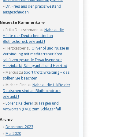
Dr. Fries aus der praxis westend
ausgeschieden
Neueste Kommentare
Erika Deutschmann
zu
Nahezu die
Hälfte der Deutschen sind an
Bluthochdruck erkrankt !
Herzkasper
zu
Olivenöl und Nüsse in
Verbindung mit mediterraner Kost
schützen gesunde Erwachsene vor
Herzinfarkt, Schlaganfall und Herztod
Marcus
zu
Sport trotz Erkältung – das
sollten Sie beachten
Michael Finn
zu
Nahezu die Hälfte der
Deutschen sind an Bluthochdruck
erkrankt !
Lorenz Kalderer
zu
Fragen und
Antworten (FAQ) zum Schlaganfall
Archiv
Dezember 2023
Mai 2020