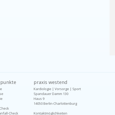
rpunkte
praxis westend
ie
Kardiologie | Vorsorge | Sport
se
Spandauer Damm 130
ie
Haus 9
14050 Berlin-Charlottenburg
Check
anfall-Check
Kontaktmöglichkeiten