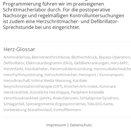
Programmierung führen wir im praxiseigenen
Schrittmacherlabor durch. Für die postoperative
Nachsorge und regelmäßigen Kontrolluntersuchungen
ist zudem eine Herzschrittmacher- und Defibrillator-
Sprechstunde bei uns eingerichtet.
Herz-Glossar
Arteriosklerose
,
Beinvenenthrombose
,
Bluthochdruck
,
Bypass-Operation
,
Defibrillator
,
Elektrokardiogramm (EKG)
,
Gefäßerkrankungen
,
Herz-MRT
,
Herzinfarkt
,
Herzkatheter
,
Herzmuskelentzündung
,
Herzmuskelschwäch
Herzrhythmusstörung
,
Herzschrittmacher
,
Herzsport / Koronarsport
,
Herzultraschall
,
Intima Media Messung
,
Kardiale
Resynchronisationstherapie (CRT)
,
Knöchel-Arm-Index
,
Koronare
Herzkrankheit
,
Künstliche Herzklappe
,
Periphere Arterielle
Verschlusskrankheit (pAVK)
,
Risikofaktoren
,
Schlafapnoe-Syndrom
,
Schlaganfall
,
Spiroergometrie (Ergospirometrie)
,
Tele-EKG Karte
,
Vorbereitung Marathonlauf
,
Vorhofflimmern
Impressum
|
Datenschutz